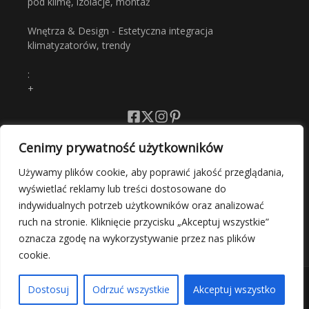
pod klimę, izolacje, montaż
Wnętrza & Design - Estetyczna integracja
klimatyzatorów, trendy
:
+
Cenimy prywatność użytkowników
Polityka Prywatności
Używamy plików cookie, aby poprawić jakość przeglądania,
wyświetlać reklamy lub treści dostosowane do
Regulamin
indywidualnych potrzeb użytkowników oraz analizować
ruch na stronie. Kliknięcie przycisku „Akceptuj wszystkie”
oznacza zgodę na wykorzystywanie przez nas plików
cookie.
Copyright © 2026 PerfectClima | Zasilane przez
Magazyn
Dostosuj
Odrzuć wszystkie
Akceptuj wszystko
informacyjny X