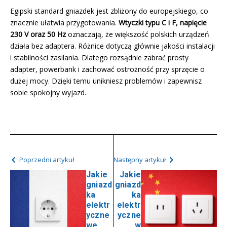
Egipski standard gniazdek jest zbliżony do europejskiego, co
znacznie ułatwia przygotowania.
Wtyczki typu C i F, napięcie
230 V oraz 50 Hz
oznaczają, że większość polskich urządzeń
działa bez adaptera. Różnice dotyczą głównie jakości instalacji
i stabilności zasilania. Dlatego rozsądnie zabrać prosty
adapter, powerbank i zachować ostrożność przy sprzęcie o
dużej mocy. Dzięki temu unikniesz problemów i zapewnisz
sobie spokojny wyjazd.
Poprzedni artykuł
Następny artykuł
Jakie
Jakie
gniazd
gniazd
ka
ka
elektr
elektr
yczne
yczne
we
w