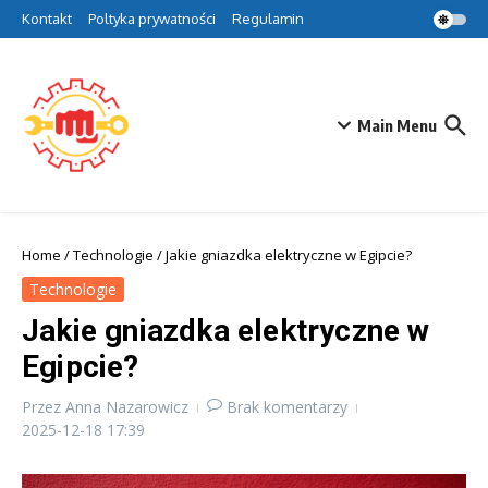
Przejdź do treści
Kontakt
Poltyka prywatności
Regulamin
Main Menu
Home
/
Technologie
/
Jakie gniazdka elektryczne w Egipcie?
Technologie
Jakie gniazdka elektryczne w
Egipcie?
Przez
Anna Nazarowicz
Brak komentarzy
2025-12-18
17:39