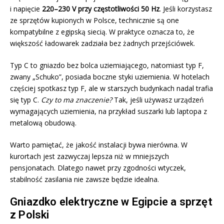
i napięcie
220–230 V przy częstotliwości 50 Hz
. Jeśli korzystasz
ze sprzętów kupionych w Polsce, technicznie są one
kompatybilne z egipską siecią. W praktyce oznacza to, że
większość ładowarek zadziała bez żadnych przejściówek.
Typ C to gniazdo bez bolca uziemiającego, natomiast typ F,
zwany „Schuko”, posiada boczne styki uziemienia. W hotelach
częściej spotkasz typ F, ale w starszych budynkach nadal trafia
się typ C.
Czy to ma znaczenie?
Tak, jeśli używasz urządzeń
wymagających uziemienia, na przykład suszarki lub laptopa z
metalową obudową.
Warto pamiętać, że jakość instalacji bywa nierówna. W
kurortach jest zazwyczaj lepsza niż w mniejszych
pensjonatach. Dlatego nawet przy zgodności wtyczek,
stabilność zasilania nie zawsze będzie idealna.
Gniazdko elektryczne w Egipcie a sprzęt
z Polski