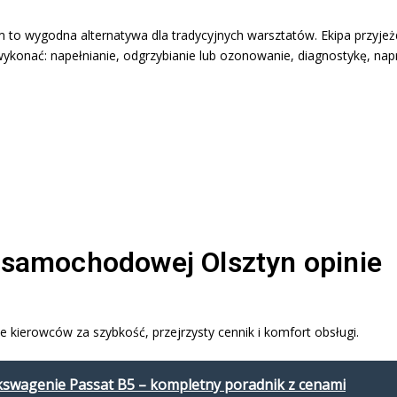
 to wygodna alternatywa dla tradycyjnych warsztatów. Ekipa przyje
wykonać: napełnianie, odgrzybianie lub ozonowanie, diagnostykę, nap
i samochodowej Olsztyn opinie
 kierowców za szybkość, przejrzysty cennik i komfort obsługi.
lkswagenie Passat B5 – kompletny poradnik z cenami