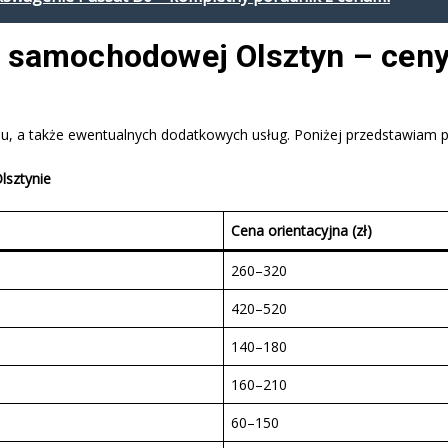
i samochodowej Olsztyn – cen
adu, a także ewentualnych dodatkowych usług. Poniżej przedstawiam 
lsztynie
Cena orientacyjna (zł)
260–320
420–520
140–180
160–210
60–150