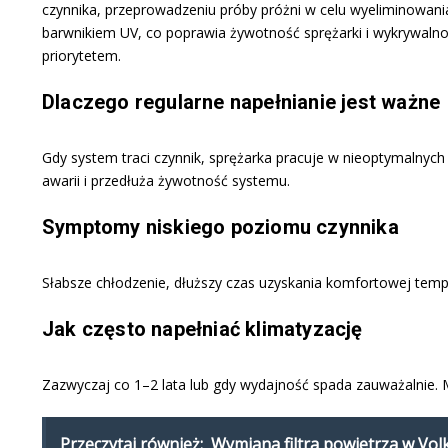
czynnika, przeprowadzeniu próby próżni w celu wyeliminowania 
barwnikiem UV, co poprawia żywotność sprężarki i wykrywalnoś
priorytetem.
Dlaczego regularne napełnianie jest ważne
Gdy system traci czynnik, sprężarka pracuje w nieoptymalnych
awarii i przedłuża żywotność systemu.
Symptomy niskiego poziomu czynnika
Słabsze chłodzenie, dłuższy czas uzyskania komfortowej tempe
Jak często napełniać klimatyzację
Zazwyczaj co 1–2 lata lub gdy wydajność spada zauważalnie
Przeczytaj również:
Wymiana filtra powietrza w Vo