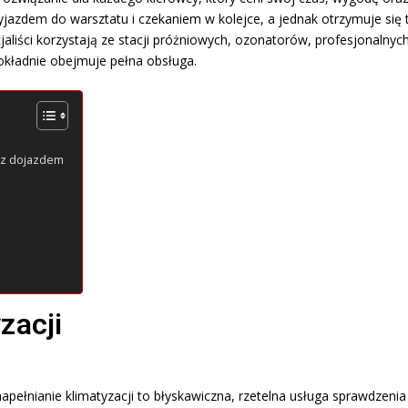
jazdem do warsztatu i czekaniem w kolejce, a jednak otrzymuje się t
aliści korzystają ze stacji próżniowych, ozonatorów, profesjonalnyc
 dokładnie obejmuje pełna obsługa.
g z dojazdem
zacji
napełnianie klimatyzacji to błyskawiczna, rzetelna usługa sprawdzen