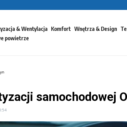
tyzacja & Wentylacja
Komfort
Wnętrza & Design
Te
e powietrze
tyn
tyzacji samochodowej O
0:54