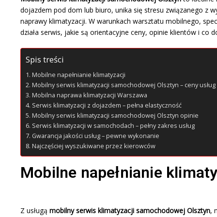
dojazdem pod dom lub biuro, unika się stresu związanego z wy
naprawy klimatyzacji. W warunkach warsztatu mobilnego, specj
działa serwis, jakie są orientacyjne ceny, opinie klientów i co
Spis treści
Mobilne napełnianie klimatyzacji
Mobilny serwis klimatyzacji samochodowej Olsztyn – ceny usłu
Mobilna naprawa klimatyzacji Warszawa
Serwis klimatyzacji z dojazdem – pełna elastyczność
Mobilny serwis klimatyzacji samochodowej Olsztyn opinie
Serwis klimatyzacji w samochodach – pełny zakres usług
Gwarancja jakości usług – pewne wykonanie
Najczęściej wyszukiwane przez kierowców
Mobilne napełnianie klimaty
Z usługą
mobilny serwis klimatyzacji samochodowej Olsztyn
, 