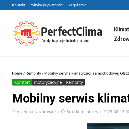
Przejdź do treści
Kontakt
Poltyka prywatności
Regulamin
PerfectClima
Klima
Zdrow
Porady, Inspiracje, Instrukcje od Ani
Home
/
Remonty
/
Mobilny serwis klimatyzacji samochodowej Olsz
Komfort
motoryzacyjne
Remonty
Mobilny serwis klima
Przez
Anna Nazarowicz
Brak komentarzy
2025-08-13
0