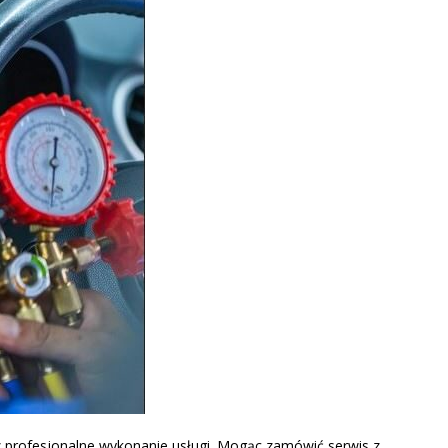
az profesjonalne wykonanie usługi. Mogąc zamówić serwis z