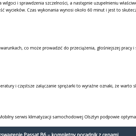
wilgoci i sprawdzenia szczelności, a następnie uzupełnieniu właściwe
ć wycieków. Czas wykonania wynosi około 60 minut i jest to skuteczn
 warunkach, co może prowadzić do przeciążenia, głośniejszej pracy i
ratury i częstsze załączanie sprężarki to wyraźne oznaki, że warto s
. Mobilny serwis klimatyzacji samochodowej Olsztyn podpowie opty
lkswagenie Passat B6 – kompletny poradnik z cenami