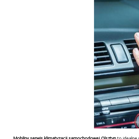
Mobilny serwis klimatyzacji samochodowej Olsztyn
to idealne