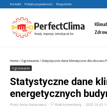
Przejdź do treści
Kontakt
Poltyka prywatności
Regulamin
PerfectClima
Klima
Zdrow
Porady, Inspiracje, Instrukcje od Ani
Home
/
Ogrzewanie
/
Statystyczne dane klimatyczne dla obszaru 
Ogrzewanie
Statystyczne dane kl
energetycznych bud
Przez
Anna Nazarowicz
Brak komentarzy
2025-10-03
1