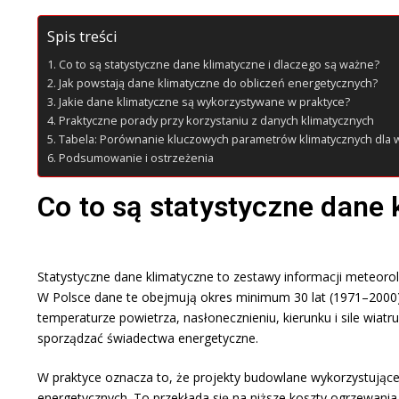
Spis treści
Co to są statystyczne dane klimatyczne i dlaczego są ważne?
Jak powstają dane klimatyczne do obliczeń energetycznych?
Jakie dane klimatyczne są wykorzystywane w praktyce?
Praktyczne porady przy korzystaniu z danych klimatycznych
Tabela: Porównanie kluczowych parametrów klimatycznych dla w
Podsumowanie i ostrzeżenia
Co to są statystyczne dane 
Statystyczne dane klimatyczne to zestawy informacji meteoro
W Polsce dane te obejmują okres minimum 30 lat (1971–2000). 
temperaturze powietrza, nasłonecznieniu, kierunku i sile wiat
sporządzać świadectwa energetyczne.​
W praktyce oznacza to, że projekty budowlane wykorzystujące
energetycznych. To przekłada się na niższe koszty ogrzewania 