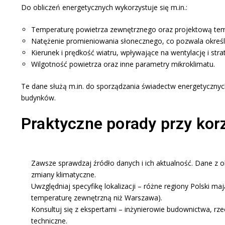
Do obliczeń energetycznych wykorzystuje się m.in.:
Temperaturę powietrza zewnętrznego oraz projektową tempe
Natężenie promieniowania słonecznego, co pozwala określić
Kierunek i prędkość wiatru, wpływające na wentylację i straty
Wilgotność powietrza oraz inne parametry mikroklimatu.
Te dane służą m.in. do sporządzania świadectw energetycznych
budynków.
Praktyczne porady przy kor
Zawsze sprawdzaj źródło danych i ich aktualność. Dane z ok
zmiany klimatyczne.​
Uwzględniaj specyfikę lokalizacji – różne regiony Polski 
temperaturę zewnętrzną niż Warszawa).
Konsultuj się z ekspertami – inżynierowie budownictwa, r
techniczne.