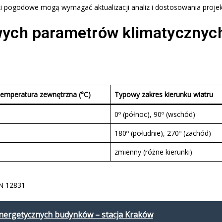
ki pogodowe mogą wymagać aktualizacji analiz i dostosowania proje
wych parametrów klimatycznych
temperatura zewnętrzna (°C)
Typowy zakres kierunku wiatru
0º (północ), 90º (wschód)
180º (południe), 270º (zachód)
zmienny (różne kierunki)
EN 12831
energetycznych budynków – stacja Kraków