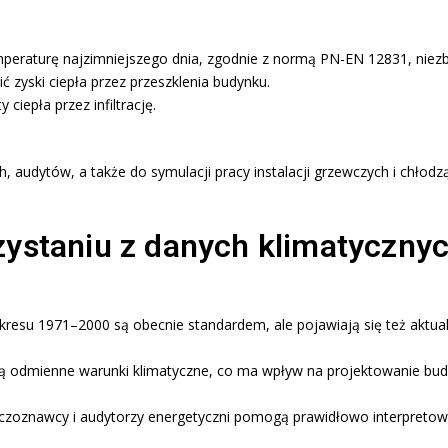
raturę najzimniejszego dnia, zgodnie z normą PN-EN 12831, niezbę
 zyski ciepła przez przeszklenia budynku.
 ciepła przez infiltrację.
, audytów, a także do symulacji pracy instalacji grzewczych i chłod
zystaniu z danych klimatyczny
resu 1971–2000 są obecnie standardem, ale pojawiają się też aktuali
mają odmienne warunki klimatyczne, co ma wpływ na projektowanie bud
zeczoznawcy i audytorzy energetyczni pomogą prawidłowo interpretow