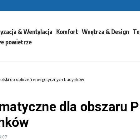
tyzacja & Wentylacja
Komfort
Wnętrza & Design
Te
e powietrze
Polski do obliczeń energetycznych budynków
imatyczne dla obszaru P
ynków
4:07