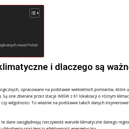
ybranych miast Polski
klimatyczne i dlaczego są waż
logicznych, opracowane na podstawie wieloletnich pomiarów, które 
Są one zbierane przez stacje IMGW z 61 lokalizacji o różnym klimaci
ru czy wilgotności. To właśnie na podstawie takich danych inżyniero
 te dane uwzględniają rzeczywiste warunki klimatyczne danego regio
i chłodzenia oraz lepszą efektywność energetyczną.​