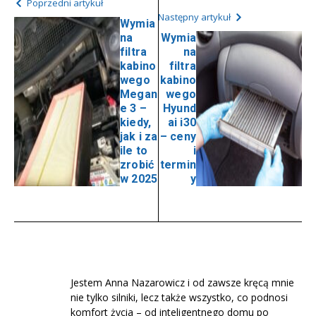
Poprzedni artykuł
Następny artykuł
Wymia
na
Wymia
filtra
na
kabino
filtra
wego
kabino
Megan
wego
e 3 –
Hyund
kiedy,
ai i30
jak i za
– ceny
ile to
i
zrobić
termin
w 2025
y
Jestem Anna Nazarowicz i od zawsze kręcą mnie
nie tylko silniki, lecz także wszystko, co podnosi
komfort życia – od inteligentnego domu po