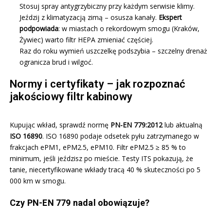
Stosuj spray antygrzybiczny przy każdym serwisie klimy.
Jeździj z klimatyzacją zimą – osusza kanały.
Ekspert
podpowiada
: w miastach o rekordowym smogu (Kraków,
Żywiec) warto filtr HEPA zmieniać częściej.
Raz do roku wymień uszczelkę podszybia – szczelny drenaż
ogranicza brud i wilgoć.
Normy i certyfikaty – jak rozpoznać
jakościowy filtr kabinowy
Kupując wkład, sprawdź normę
PN-EN 779:2012
lub aktualną
ISO 16890
. ISO 16890 podaje odsetek pyłu zatrzymanego w
frakcjach ePM1, ePM2.5, ePM10. Filtr ePM2.5 ≥ 85 % to
minimum, jeśli jeździsz po mieście. Testy ITS pokazują, że
tanie, niecertyfikowane wkłady tracą 40 % skuteczności po 5
000 km w smogu.
Czy PN-EN 779 nadal obowiązuje?