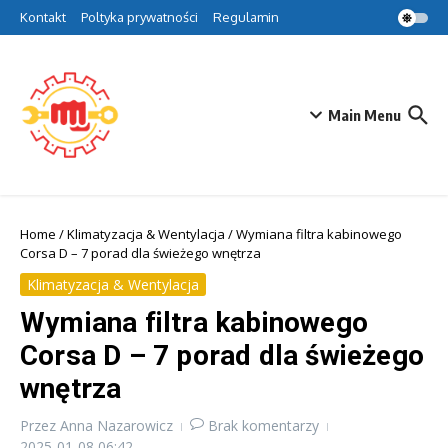
Przejdź do treści
Kontakt
Poltyka prywatności
Regulamin
Main Menu
Home
/
Klimatyzacja & Wentylacja
/
Wymiana filtra kabinowego
Corsa D – 7 porad dla świeżego wnętrza
Klimatyzacja & Wentylacja
Wymiana filtra kabinowego
Corsa D – 7 porad dla świeżego
wnętrza
Przez
Anna Nazarowicz
Brak komentarzy
2025-01-08
06:42