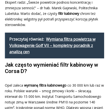
Ekspert radzi: „Świeże powietrze podnosi koncentrację i
zmniejsza senność” – dr hab. Marek Gajewski, Politechnika
Lubelska. Warto dodać, że czysty
filtr kabinowy
chroni też
elektronikę: wilgotny pył potrafi przyspieszyć korozję płytek
sterowników.
Przeczytaj również:
Wymiana filtra powietrza w
Volkswagenie Golf VII – kompletny poradnik z
analizą cen
Jak często wymieniać filtr kabinowy w
Corsa D?
Opel zaleca
wymianę filtra kabinowego
co 30 000 km lub raz w
roku. Polskie warunki – smog zimowy i korki – skracają
interwał do 15 000 km. Instytut Transportu Samochodowego
notuje zimą w Warszawie średnie PM10 na poziomie 140
µg/m³, trzykrotnie ponad normę WHO. Dlatego wiosna i jesień