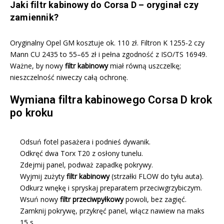
Jaki filtr kabinowy do Corsa D – oryginał czy
zamiennik?
Oryginalny Opel GM kosztuje ok. 110 zł. Filtron K 1255-2 czy
Mann CU 2435 to 55–65 zł i pełna zgodność z ISO/TS 16949.
Ważne, by nowy
filtr kabinowy
miał równą uszczelkę;
nieszczelność niweczy całą ochronę.
Wymiana filtra kabinowego Corsa D krok
po kroku
Odsuń fotel pasażera i podnieś dywanik.
Odkręć dwa Torx T20 z osłony tunelu.
Zdejmij panel, podważ zapadkę pokrywy.
Wyjmij zużyty
filtr kabinowy
(strzałki FLOW do tyłu auta).
Odkurz wnękę i spryskaj preparatem przeciwgrzybiczym.
Wsuń nowy
filtr przeciwpyłkowy
powoli, bez zagięć.
Zamknij pokrywę, przykręć panel, włącz nawiew na maks
15 s.