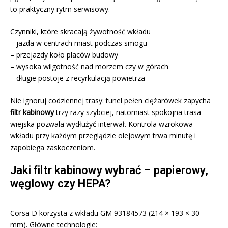
to praktyczny rytm serwisowy.
Czynniki, które skracają żywotność wkładu
– jazda w centrach miast podczas smogu
– przejazdy koło placów budowy
– wysoka wilgotność nad morzem czy w górach
– długie postoje z recyrkulacją powietrza
Nie ignoruj codziennej trasy: tunel pełen ciężarówek zapycha
filtr kabinowy
trzy razy szybciej, natomiast spokojna trasa
wiejska pozwala wydłużyć interwał. Kontrola wzrokowa
wkładu przy każdym przeglądzie olejowym trwa minutę i
zapobiega zaskoczeniom.
Jaki filtr kabinowy wybrać – papierowy,
węglowy czy HEPA?
Corsa D korzysta z wkładu GM 93184573 (214 × 193 × 30
mm). Główne technologie: