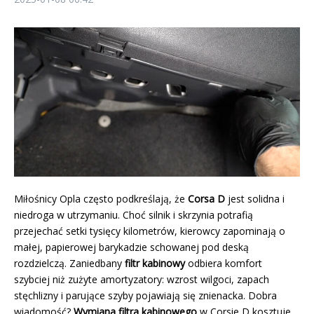
Miłośnicy Opla często podkreślają, że
Corsa D
jest solidna i
niedroga w utrzymaniu. Choć silnik i skrzynia potrafią
przejechać setki tysięcy kilometrów, kierowcy zapominają o
małej, papierowej barykadzie schowanej pod deską
rozdzielczą. Zaniedbany
filtr kabinowy
odbiera komfort
szybciej niż zużyte amortyzatory: wzrost wilgoci, zapach
stęchlizny i parujące szyby pojawiają się znienacka. Dobra
wiadomość?
Wymiana filtra kabinowego
w Corsie D kosztuje