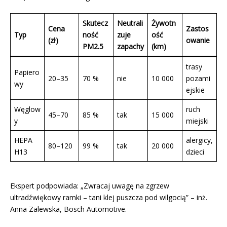
Skutecz
Neutrali
Żywotn
Cena
Zastos
Typ
ność
zuje
ość
(zł)
owanie
PM2.5
zapachy
(km)
trasy
Papiero
20–35
70 %
nie
10 000
pozami
wy
ejskie
Węglow
ruch
45–70
85 %
tak
15 000
y
miejski
HEPA
alergicy,
80–120
99 %
tak
20 000
H13
dzieci
Ekspert podpowiada: „Zwracaj uwagę na zgrzew
ultradźwiękowy ramki – tani klej puszcza pod wilgocią” – inż.
Anna Zalewska, Bosch Automotive.