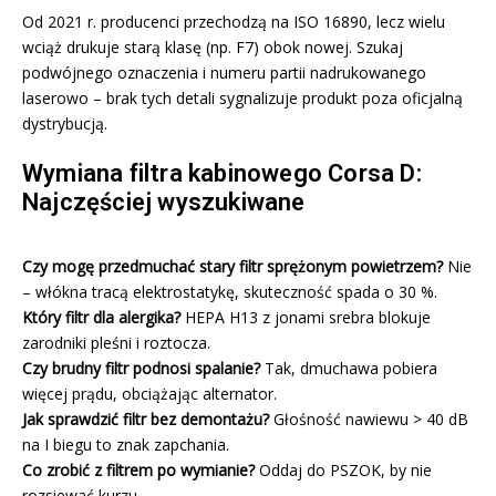
Od 2021 r. producenci przechodzą na ISO 16890, lecz wielu
wciąż drukuje starą klasę (np. F7) obok nowej. Szukaj
podwójnego oznaczenia i numeru partii nadrukowanego
laserowo – brak tych detali sygnalizuje produkt poza oficjalną
dystrybucją.
Wymiana filtra kabinowego Corsa D:
Najczęściej wyszukiwane
Czy mogę przedmuchać stary filtr sprężonym powietrzem?
Nie
– włókna tracą elektrostatykę, skuteczność spada o 30 %.
Który filtr dla alergika?
HEPA H13 z jonami srebra blokuje
zarodniki pleśni i roztocza.
Czy brudny filtr podnosi spalanie?
Tak, dmuchawa pobiera
więcej prądu, obciążając alternator.
Jak sprawdzić filtr bez demontażu?
Głośność nawiewu > 40 dB
na I biegu to znak zapchania.
Co zrobić z filtrem po wymianie?
Oddaj do PSZOK, by nie
rozsiewać kurzu.