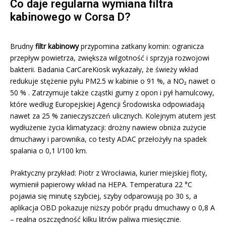
Co daje regularna wymiana filtra
kabinowego w Corsa D?
Brudny
filtr kabinowy
przypomina zatkany komin: ogranicza
przepływ powietrza, zwiększa wilgotność i sprzyja rozwojowi
bakterii. Badania CarCareKiosk wykazały, że świeży wkład
redukuje stężenie pyłu PM2.5 w kabinie o 91 %, a NO₂ nawet o
50 % . Zatrzymuje także cząstki gumy z opon i pył hamulcowy,
które według Europejskiej Agencji Środowiska odpowiadają
nawet za 25 % zanieczyszczeń ulicznych. Kolejnym atutem jest
wydłużenie życia klimatyzacji: drożny nawiew obniża zużycie
dmuchawy i parownika, co testy ADAC przełożyły na spadek
spalania o 0,1 l/100 km.
Praktyczny przykład: Piotr z Wrocławia, kurier miejskiej floty,
wymienił papierowy wkład na HEPA. Temperatura 22 °C
pojawia się minutę szybciej, szyby odparowują po 30 s, a
aplikacja OBD pokazuje niższy pobór prądu dmuchawy o 0,8 A
– realna oszczędność kilku litrów paliwa miesięcznie.