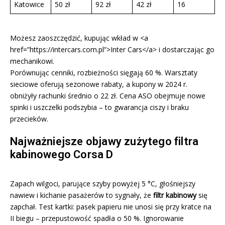
Katowice
50 zł
92 zł
42 zł
16
Możesz zaoszczędzić, kupując wkład w <a
href=”https://intercars.com.pl”>Inter Cars</a> i dostarczając go
mechanikowi.
Porównując cenniki, rozbieżności sięgają 60 %. Warsztaty
sieciowe oferują sezonowe rabaty, a kupony w 2024 r.
obniżyły rachunki średnio o 22 zł. Cena ASO obejmuje nowe
spinki i uszczelki podszybia – to gwarancja ciszy i braku
przecieków.
Najważniejsze objawy zużytego filtra
kabinowego Corsa D
Zapach wilgoci, parujące szyby powyżej 5 °C, głośniejszy
nawiew i kichanie pasażerów to sygnały, że
filtr kabinowy
się
zapchał. Test kartki: pasek papieru nie unosi się przy kratce na
II biegu – przepustowość spadła o 50 %. Ignorowanie