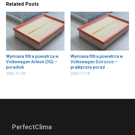
Related Posts
Wymiana filtra powietrza w
Wymiana filtra powietrza w
Volkswagen Arteon (3G) –
Volkswagen Scirocco –
poradnik
praktyczny porad ...
2025-11-20
2025-11-19
PerfectClima