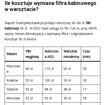
Ile kosztuje wymiana filtra kabinowego
w warsztacie?
Raport DobryMechanik.pl podaje robociznę 45–60 zł;
filtr
kabinowy
50 zł . W ASO Opel usługa to 90–120 zł, przy HEPA
wyżej. Serwis klimatyzacji z wymianą filtra i odgrzybianiem
kosztuje 30 zł ekstra .
Filtr
Robocizn
Warsztat
Czas
Miasto
węglowy
a ASO
niezależny
(min)
Warszaw
60 zł
110 zł
60 zł
20
a
Kraków
55 zł
100 zł
50 zł
18
Gdańsk
55 zł
98 zł
48 zł
17
Wrocław
52 zł
95 zł
45 zł
18