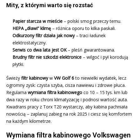
Mity, z którymi warto się rozstać
Papier starcza w mieście
– polski smog przeczy temu.
HEPA „dławi” klimę
– różnica oporu to kilka paskali.
Odkurzony filtr działa jak nowy
– traci ładunek
elektrostatyczny.
Serwis co dwa lata jest OK
– pleśń gwarantowana.
Brudny filtr nie szkodzi elektronice
– wilgoć i pył korodują
płytki.
Świeży
filtr kabinowy
w
VW Golf 6
to niewielki wydatek, lecz
ogromny zysk: czysta szyba, cisza nawiewu i zdrowe płuca.
Regularna
wymiana filtra kabinowego
co 10 – 15 tys. km lub
dwa razy w roku chroni klimatyzację i podnosi wartość auta.
Kwadrans pracy z Torx T20 wystarczy, aby kabina pachniała
nowością – zaplanuj zabieg na rok 2025 i ciesz się komfortem
na każdym kilometrze.
Wymiana filtra kabinowego Volkswagen