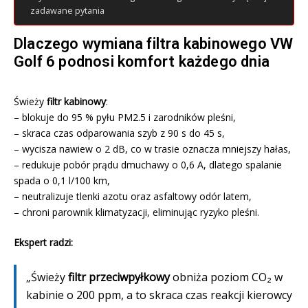
zadawane pytania
Dlaczego wymiana filtra kabinowego VW
Golf 6 podnosi komfort każdego dnia
Świeży
filtr kabinowy
:
– blokuje do 95 % pyłu PM2.5 i zarodników pleśni,
– skraca czas odparowania szyb z 90 s do 45 s,
– wycisza nawiew o 2 dB, co w trasie oznacza mniejszy hałas,
– redukuje pobór prądu dmuchawy o 0,6 A, dlatego spalanie
spada o 0,1 l/100 km,
– neutralizuje tlenki azotu oraz asfaltowy odór latem,
– chroni parownik klimatyzacji, eliminując ryzyko pleśni.
Ekspert radzi:
„Świeży
filtr przeciwpyłkowy
obniża poziom CO₂ w
kabinie o 200 ppm, a to skraca czas reakcji kierowcy