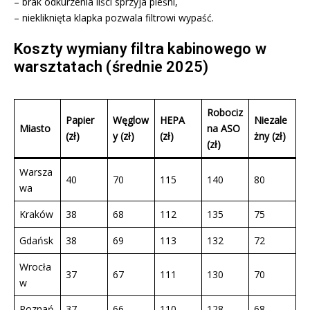
– brak odkurzenia liści sprzyja pleśni,
– niekliknięta klapka pozwala filtrowi wypaść.
Koszty wymiany filtra kabinowego w
warsztatach (średnie 2025)
Robociz
Papier
Węglow
HEPA
Niezale
Miasto
na ASO
(zł)
y (zł)
(zł)
żny (zł)
(zł)
Warsza
40
70
115
140
80
wa
Kraków
38
68
112
135
75
Gdańsk
38
69
113
132
72
Wrocła
37
67
111
130
70
w
Poznań
37
66
110
128
68