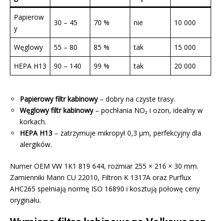
Papierow
30 – 45
70 %
nie
10 000
y
Węglowy
55 – 80
85 %
tak
15 000
HEPA H13
90 – 140
99 %
tak
20 000
Papierowy filtr kabinowy
– dobry na czyste trasy.
Węglowy filtr kabinowy
– pochłania NO₂ i ozon, idealny w
korkach.
HEPA H13
– zatrzymuje mikropył 0,3 µm, perfekcyjny dla
alergików.
Numer OEM VW 1K1 819 644, rozmiar 255 × 216 × 30 mm.
Zamienniki Mann CU 22010, Filtron K 1317A oraz Purflux
AHC265 spełniają normę ISO 16890 i kosztują połowę ceny
oryginału.