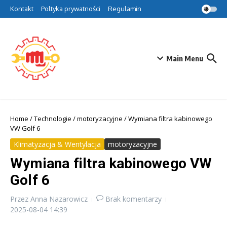
Przejdź do treści
Kontakt
Poltyka prywatności
Regulamin
Main Menu
Home
/
Technologie
/
motoryzacyjne
/
Wymiana filtra kabinowego
VW Golf 6
Klimatyzacja & Wentylacja
motoryzacyjne
Wymiana filtra kabinowego VW
Golf 6
Przez
Anna Nazarowicz
Brak komentarzy
2025-08-04
14:39