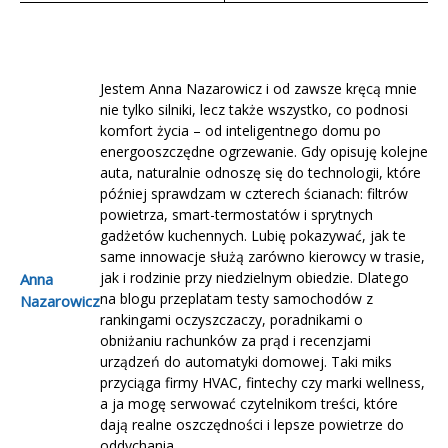
Jestem Anna Nazarowicz i od zawsze kręcą mnie
nie tylko silniki, lecz także wszystko, co podnosi
komfort życia – od inteligentnego domu po
energooszczędne ogrzewanie. Gdy opisuję kolejne
auta, naturalnie odnoszę się do technologii, które
później sprawdzam w czterech ścianach: filtrów
powietrza, smart-termostatów i sprytnych
gadżetów kuchennych. Lubię pokazywać, jak te
same innowacje służą zarówno kierowcy w trasie,
jak i rodzinie przy niedzielnym obiedzie. Dlatego
Anna
na blogu przeplatam testy samochodów z
Nazarowicz
rankingami oczyszczaczy, poradnikami o
obniżaniu rachunków za prąd i recenzjami
urządzeń do automatyki domowej. Taki miks
przyciąga firmy HVAC, fintechy czy marki wellness,
a ja mogę serwować czytelnikom treści, które
dają realne oszczędności i lepsze powietrze do
oddychania.