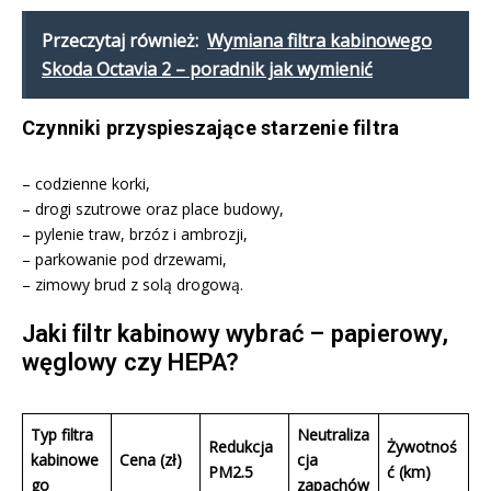
Przeczytaj również:
Wymiana filtra kabinowego
Skoda Octavia 2 – poradnik jak wymienić
Czynniki przyspieszające starzenie filtra
– codzienne korki,
– drogi szutrowe oraz place budowy,
– pylenie traw, brzóz i ambrozji,
– parkowanie pod drzewami,
– zimowy brud z solą drogową.
Jaki filtr kabinowy wybrać – papierowy,
węglowy czy HEPA?
Typ
filtra
Neutraliza
Redukcja
Żywotnoś
kabinowe
Cena (zł)
cja
PM2.5
ć (km)
go
zapachów