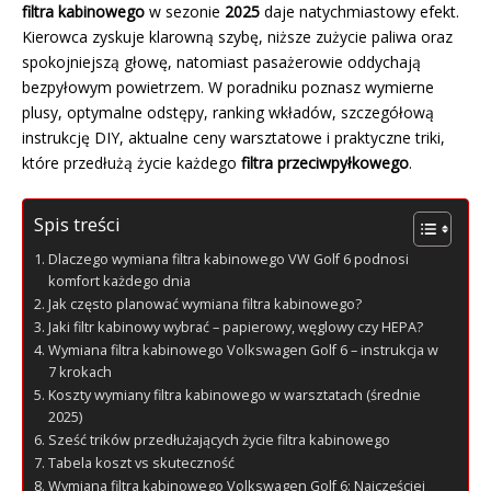
filtra kabinowego
w sezonie
2025
daje natychmiastowy efekt.
Kierowca zyskuje klarowną szybę, niższe zużycie paliwa oraz
spokojniejszą głowę, natomiast pasażerowie oddychają
bezpyłowym powietrzem. W poradniku poznasz wymierne
plusy, optymalne odstępy, ranking wkładów, szczegółową
instrukcję DIY, aktualne ceny warsztatowe i praktyczne triki,
które przedłużą życie każdego
filtra przeciwpyłkowego
.
Spis treści
Dlaczego wymiana filtra kabinowego VW Golf 6 podnosi
komfort każdego dnia
Jak często planować wymiana filtra kabinowego?
Jaki filtr kabinowy wybrać – papierowy, węglowy czy HEPA?
Wymiana filtra kabinowego Volkswagen Golf 6 – instrukcja w
7 krokach
Koszty wymiany filtra kabinowego w warsztatach (średnie
2025)
Sześć trików przedłużających życie filtra kabinowego
Tabela koszt vs skuteczność
Wymiana filtra kabinowego Volkswagen Golf 6: Najczęściej