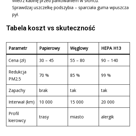
Wietrz kabinę przed parkowaniem w słońcu.
Sprawdzaj uszczelkę podszybia – sparciała guma wpuszcza
pył.
Tabela koszt vs skuteczność
Parametr
Papierowy
Węglowy
HEPA H13
Cena (zł)
30 – 45
55 – 80
90 – 140
Redukcja
70 %
85 %
99 %
PM2.5
Zapachy
brak
tak
tak
Interwał (km)
10 000
15 000
20 000
Profil
trasy
miasto
alergik
kierowcy