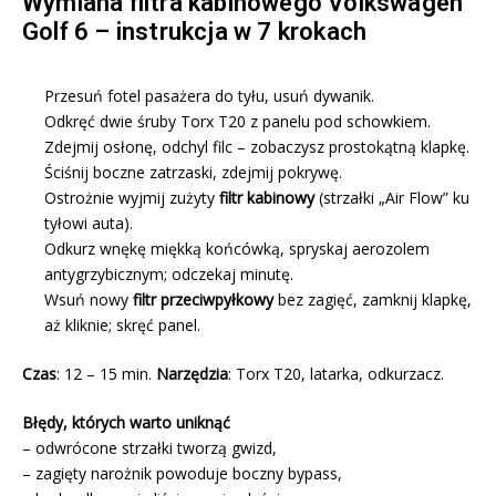
Wymiana filtra kabinowego Volkswagen
Golf 6 – instrukcja w 7 krokach
Przesuń fotel pasażera do tyłu, usuń dywanik.
Odkręć dwie śruby Torx T20 z panelu pod schowkiem.
Zdejmij osłonę, odchyl filc – zobaczysz prostokątną klapkę.
Ściśnij boczne zatrzaski, zdejmij pokrywę.
Ostrożnie wyjmij zużyty
filtr kabinowy
(strzałki „Air Flow” ku
tyłowi auta).
Odkurz wnękę miękką końcówką, spryskaj aerozolem
antygrzybicznym; odczekaj minutę.
Wsuń nowy
filtr przeciwpyłkowy
bez zagięć, zamknij klapkę,
aż kliknie; skręć panel.
Czas
: 12 – 15 min.
Narzędzia
: Torx T20, latarka, odkurzacz.
Błędy, których warto uniknąć
– odwrócone strzałki tworzą gwizd,
– zagięty narożnik powoduje boczny bypass,