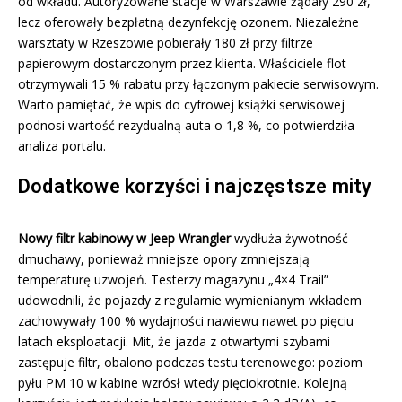
od wkładu. Autoryzowane stacje w Warszawie żądały 290 zł,
lecz oferowały bezpłatną dezynfekcję ozonem. Niezależne
warsztaty w Rzeszowie pobierały 180 zł przy filtrze
papierowym dostarczonym przez klienta. Właściciele flot
otrzymywali 15 % rabatu przy łączonym pakiecie serwisowym.
Warto pamiętać, że wpis do cyfrowej książki serwisowej
podnosi wartość rezydualną auta o 1,8 %, co potwierdziła
analiza portalu.
Dodatkowe korzyści i najczęstsze mity
Nowy filtr kabinowy w Jeep Wrangler
wydłuża żywotność
dmuchawy, ponieważ mniejsze opory zmniejszają
temperaturę uzwojeń. Testerzy magazynu „4×4 Trail”
udowodnili, że pojazdy z regularnie wymienianym wkładem
zachowywały 100 % wydajności nawiewu nawet po pięciu
latach eksploatacji. Mit, że jazda z otwartymi szybami
zastępuje filtr, obalono podczas testu terenowego: poziom
pyłu PM 10 w kabine wzrósł wtedy pięciokrotnie. Kolejną