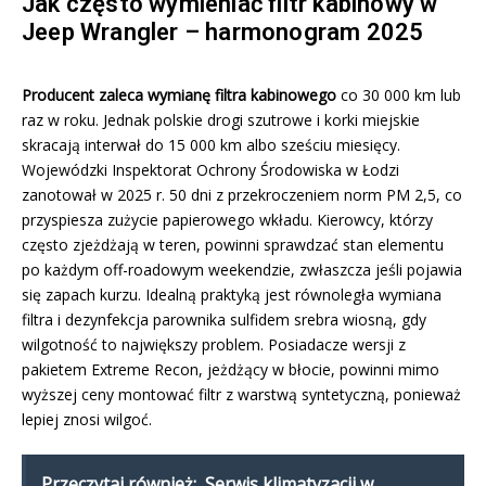
Jak często wymieniać filtr kabinowy w
Jeep Wrangler – harmonogram 2025
Producent zaleca wymianę filtra kabinowego
co 30 000 km lub
raz w roku. Jednak polskie drogi szutrowe i korki miejskie
skracają interwał do 15 000 km albo sześciu miesięcy.
Wojewódzki Inspektorat Ochrony Środowiska w Łodzi
zanotował w 2025 r. 50 dni z przekroczeniem norm PM 2,5, co
przyspiesza zużycie papierowego wkładu. Kierowcy, którzy
często zjeżdżają w teren, powinni sprawdzać stan elementu
po każdym off-roadowym weekendzie, zwłaszcza jeśli pojawia
się zapach kurzu. Idealną praktyką jest równoległa wymiana
filtra i dezynfekcja parownika sulfidem srebra wiosną, gdy
wilgotność to największy problem. Posiadacze wersji z
pakietem Extreme Recon, jeżdżący w błocie, powinni mimo
wyższej ceny montować filtr z warstwą syntetyczną, ponieważ
lepiej znosi wilgoć.
Przeczytaj również:
Serwis klimatyzacji w