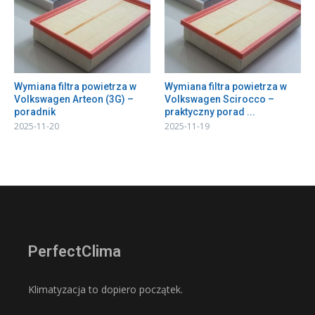
Wymiana filtra powietrza w
Wymiana filtra powietrza w
Volkswagen Arteon (3G) –
Volkswagen Scirocco –
poradnik
praktyczny porad ...
2025-11-20
2025-11-19
PerfectClima
Klimatyzacja to dopiero początek.