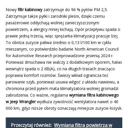
Nowy
filtr kabinowy
zatrzymuje do 96 % pyłów PM 2,5.
Zatrzymuje także pyłki i zarodniki pleśni, dzięki czemu
pasażerowie oddychają wolniej zanieczyszczonym
powietrzem, a alergicy mniej kichają. Opór przepływu spada o
prawie jedną trzecią, więc sprężarka klimatyzacji pracuje lżej.
To obniża zużycie paliwa średnio o 0,13 l/100 km w cyklu
mieszanym, co potwierdziło badanie North American Council
for Automotive Research przeprowadzone jesienią 2024 r.
Ponieważ dmuchawa nie walczy z dodatkowym oporem, hałas
wewnątrz spada o 2 dB(A), co na długich trasach znacząco
poprawia komfort rozmów. Świeży wkład ogranicza też
parowanie szyb, ponieważ usuwa wilgoć z układu nawiewu, a
chroniona przed pyłem mata klimatyzatora wolniej gromadzi
zabrudzenia. Co ważne, regularna
wymiana filtra kabinowego
w Jeep Wrangler
wydłuża żywotność wentylatora nawet o 40
000 km, gdyż niższe obroty oznaczają mniejsze zużycie łożysk.
Przeczytaj również:
Wymiana filtra powietrza w