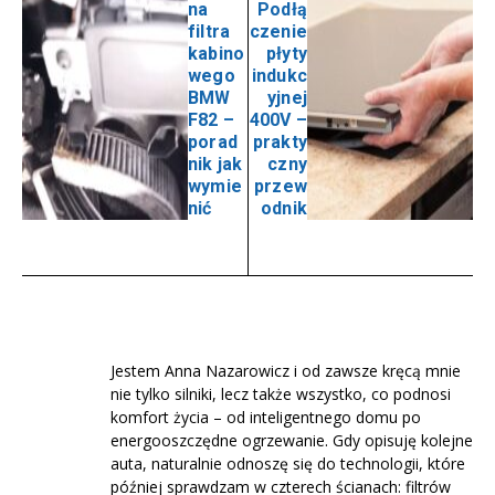
na
Podłą
filtra
czenie
kabino
płyty
wego
indukc
BMW
yjnej
F82 –
400V –
porad
prakty
nik jak
czny
wymie
przew
nić
odnik
Jestem Anna Nazarowicz i od zawsze kręcą mnie
nie tylko silniki, lecz także wszystko, co podnosi
komfort życia – od inteligentnego domu po
energooszczędne ogrzewanie. Gdy opisuję kolejne
auta, naturalnie odnoszę się do technologii, które
później sprawdzam w czterech ścianach: filtrów