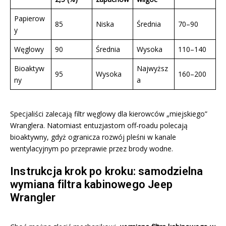
Papierow
85
Niska
Średnia
70–90
y
Węglowy
90
Średnia
Wysoka
110–140
Bioaktyw
Najwyższ
95
Wysoka
160–200
ny
a
Specjaliści zalecają filtr węglowy dla kierowców „miejskiego”
Wranglera. Natomiast entuzjastom off-roadu polecają
bioaktywny, gdyż ogranicza rozwój pleśni w kanale
wentylacyjnym po przeprawie przez brody wodne.
Instrukcja krok po kroku: samodzielna
wymiana filtra kabinowego Jeep
Wrangler