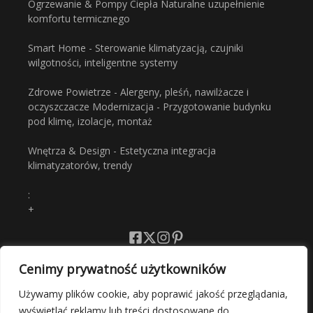
Ogrzewanie & Pompy Ciepła Naturalne uzupełnienie
komfortu termicznego
Smart Home - Sterowanie klimatyzacją, czujniki
wilgotności, inteligentne systemy
Zdrowe Powietrze - Alergeny, pleśń, nawilżacze i
oczyszczacze Modernizacja - Przygotowanie budynku
pod klimę, izolacje, montaż
Wnętrza & Design - Estetyczna integracja
klimatyzatorów, trendy
:
+
Cenimy prywatność użytkowników
Polityka Prywatności
Używamy plików cookie, aby poprawić jakość przeglądania,
wyświetlać reklamy lub treści dostosowane do