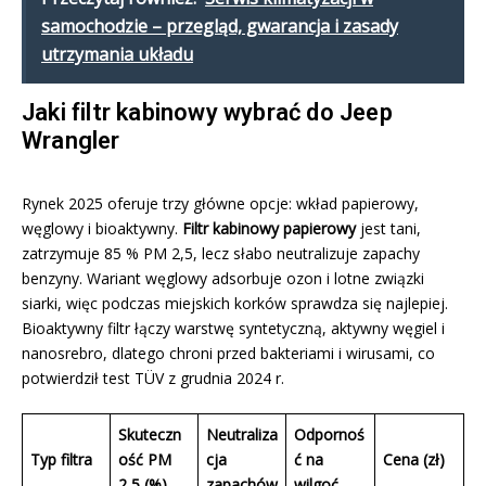
samochodzie – przegląd, gwarancja i zasady
utrzymania układu
Jaki filtr kabinowy wybrać do Jeep
Wrangler
Rynek 2025 oferuje trzy główne opcje: wkład papierowy,
węglowy i bioaktywny.
Filtr kabinowy papierowy
jest tani,
zatrzymuje 85 % PM 2,5, lecz słabo neutralizuje zapachy
benzyny. Wariant węglowy adsorbuje ozon i lotne związki
siarki, więc podczas miejskich korków sprawdza się najlepiej.
Bioaktywny filtr łączy warstwę syntetyczną, aktywny węgiel i
nanosrebro, dlatego chroni przed bakteriami i wirusami, co
potwierdził test TÜV z grudnia 2024 r.
Skuteczn
Neutraliza
Odpornoś
Typ filtra
ość PM
cja
ć na
Cena (zł)
2,5 (%)
zapachów
wilgoć