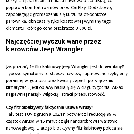
korzyścią jest redukcja hałasu nawiewu o 2,3 dB(A), co
poprawia komfort rozmów przez CarPlay. Dodatkowo,
zapobiegając gromadzeniu się kurzu na chłodniczce
parownika, obniżasz ryzyko kosztownej wymiany tego
elementu, którego cena przekracza 3 000 zł.
Najczęściej wyszukiwane przez
kierowców Jeep Wrangler
Jak poznać, że filtr kabinowy Jeep Wrangler jest do wymiany?
Typowe symptomy to słabszy nawiew, zaparowane szyby przy
porannej wilgotności oraz kwaśny zapach po włączeniu
klimatyzacji. Jeśli objawy nasilają się w ciągu tygodnia, wkład
najpewniej nasiąkł wilgocią i stracił przepustowość.
Czy filtr bioaktywny faktycznie usuwa wirusy?
Tak, test TÜV z grudnia 2024 r. potwierdził redukcję 99 %
cząstek wirusa w 15 minut dzięki nanosrebrowi i warstwie
nanowęglowej. Dlatego bioaktywny
filtr kabinowy
poleca się