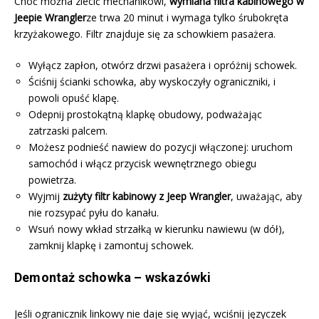
Choć można zlecić mechanikowi,
wymiana filtra kabinowego w
Jeepie Wrangler
ze trwa 20 minut i wymaga tylko śrubokręta
krzyżakowego. Filtr znajduje się za schowkiem pasażera.
Wyłącz zapłon, otwórz drzwi pasażera i opróżnij schowek.
Ściśnij ścianki schowka, aby wyskoczyły ograniczniki, i
powoli opuść klapę.
Odepnij prostokątną klapkę obudowy, podważając
zatrzaski palcem.
Możesz podnieść nawiew do pozycji włączonej: uruchom
samochód i włącz przycisk wewnętrznego obiegu
powietrza.
Wyjmij
zużyty filtr kabinowy z Jeep Wrangler
, uważając, aby
nie rozsypać pyłu do kanału.
Wsuń nowy wkład strzałką w kierunku nawiewu (w dół),
zamknij klapkę i zamontuj schowek.
Demontaż schowka – wskazówki
Jeśli ogranicznik linkowy nie daje się wyjąć, wciśnij języczek