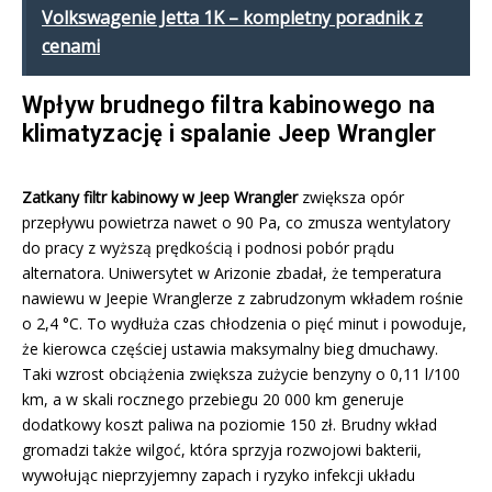
Volkswagenie Jetta 1K – kompletny poradnik z
cenami
Wpływ brudnego filtra kabinowego na
klimatyzację i spalanie Jeep Wrangler
Zatkany filtr kabinowy w Jeep Wrangler
zwiększa opór
przepływu powietrza nawet o 90 Pa, co zmusza wentylatory
do pracy z wyższą prędkością i podnosi pobór prądu
alternatora. Uniwersytet w Arizonie zbadał, że temperatura
nawiewu w Jeepie Wranglerze z zabrudzonym wkładem rośnie
o 2,4 °C. To wydłuża czas chłodzenia o pięć minut i powoduje,
że kierowca częściej ustawia maksymalny bieg dmuchawy.
Taki wzrost obciążenia zwiększa zużycie benzyny o 0,11 l/100
km, a w skali rocznego przebiegu 20 000 km generuje
dodatkowy koszt paliwa na poziomie 150 zł. Brudny wkład
gromadzi także wilgoć, która sprzyja rozwojowi bakterii,
wywołując nieprzyjemny zapach i ryzyko infekcji układu