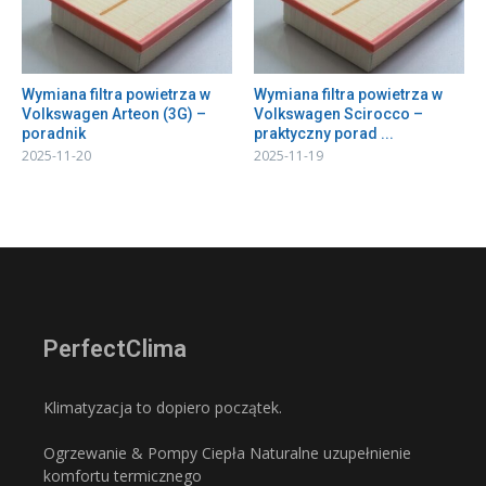
Wymiana filtra powietrza w
Wymiana filtra powietrza w
Volkswagen Arteon (3G) –
Volkswagen Scirocco –
poradnik
praktyczny porad ...
2025-11-20
2025-11-19
PerfectClima
Klimatyzacja to dopiero początek.
Ogrzewanie & Pompy Ciepła Naturalne uzupełnienie
komfortu termicznego