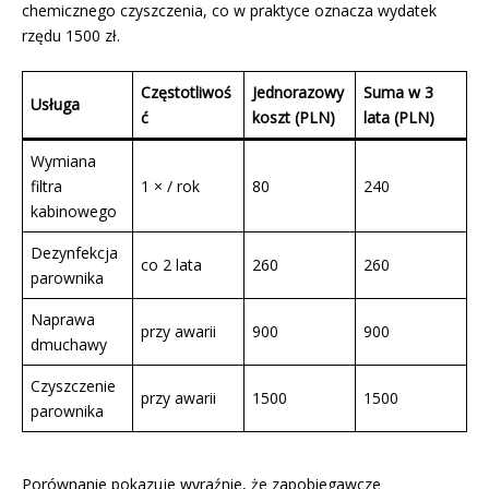
chemicznego czyszczenia, co w praktyce oznacza wydatek
rzędu 1500 zł.
Częstotliwoś
Jednorazowy
Suma w 3
Usługa
ć
koszt (PLN)
lata (PLN)
Wymiana
filtra
1 × / rok
80
240
kabinowego
Dezynfekcja
co 2 lata
260
260
parownika
Naprawa
przy awarii
900
900
dmuchawy
Czyszczenie
przy awarii
1500
1500
parownika
Porównanie pokazuje wyraźnie, że zapobiegawcze