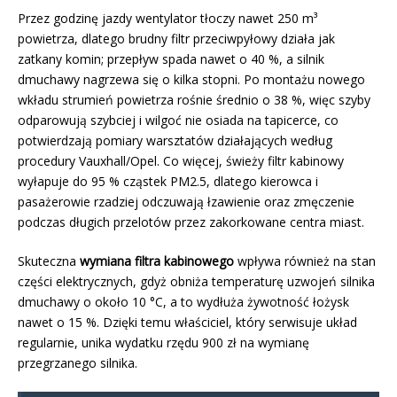
Przez godzinę jazdy wentylator tłoczy nawet 250 m³
powietrza, dlatego brudny filtr przeciwpyłowy działa jak
zatkany komin; przepływ spada nawet o 40 %, a silnik
dmuchawy nagrzewa się o kilka stopni. Po montażu nowego
wkładu strumień powietrza rośnie średnio o 38 %, więc szyby
odparowują szybciej i wilgoć nie osiada na tapicerce, co
potwierdzają pomiary warsztatów działających według
procedury Vauxhall/Opel. Co więcej, świeży filtr kabinowy
wyłapuje do 95 % cząstek PM2.5, dlatego kierowca i
pasażerowie rzadziej odczuwają łzawienie oraz zmęczenie
podczas długich przelotów przez zakorkowane centra miast.
Skuteczna
wymiana filtra kabinowego
wpływa również na stan
części elektrycznych, gdyż obniża temperaturę uzwojeń silnika
dmuchawy o około 10 °C, a to wydłuża żywotność łożysk
nawet o 15 %. Dzięki temu właściciel, który serwisuje układ
regularnie, unika wydatku rzędu 900 zł na wymianę
przegrzanego silnika.