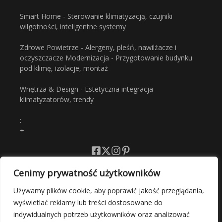
Smart Home - Sterowanie klimatyzacją, czujniki
wilgotności, inteligentne systemy
Zdrowe Powietrze - Alergeny, pleśń, nawilżacze i
oczyszczacze Modernizacja - Przygotowanie budynku
pod klimę, izolacje, montaż
Wnętrza & Design - Estetyczna integracja
klimatyzatorów, trendy
:
+
Cenimy prywatność użytkowników
Polityka Prywatności
Używamy plików cookie, aby poprawić jakość przeglądania,
wyświetlać reklamy lub treści dostosowane do
Regulamin
indywidualnych potrzeb użytkowników oraz analizować