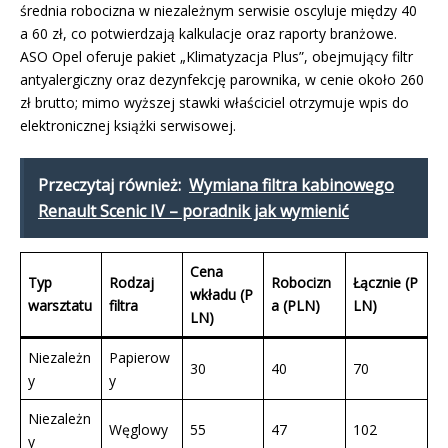
średnia robocizna w niezależnym serwisie oscyluje między 40
a 60 zł, co potwierdzają kalkulacje oraz raporty branżowe.
ASO Opel oferuje pakiet „Klimatyzacja Plus”, obejmujący filtr
antyalergiczny oraz dezynfekcję parownika, w cenie około 260
zł brutto; mimo wyższej stawki właściciel otrzymuje wpis do
elektronicznej książki serwisowej.
Przeczytaj również:
Wymiana filtra kabinowego
Renault Scenic IV – poradnik jak wymienić
Cena
Typ
Rodzaj
Robocizn
Łącznie (P
wkładu (P
warsztatu
filtra
a (PLN)
LN)
LN)
Niezależn
Papierow
30
40
70
y
y
Niezależn
Węglowy
55
47
102
y