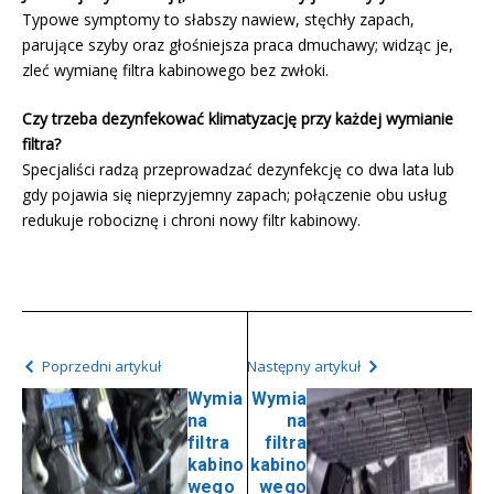
Typowe symptomy to słabszy nawiew, stęchły zapach,
parujące szyby oraz głośniejsza praca dmuchawy; widząc je,
zleć wymianę filtra kabinowego bez zwłoki.
Czy trzeba dezynfekować klimatyzację przy każdej wymianie
filtra?
Specjaliści radzą przeprowadzać dezynfekcję co dwa lata lub
gdy pojawia się nieprzyjemny zapach; połączenie obu usług
redukuje robociznę i chroni nowy filtr kabinowy.
Poprzedni artykuł
Następny artykuł
Wymia
Wymia
na
na
filtra
filtra
kabino
kabino
wego
wego