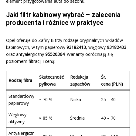
element przygotowania auta do sezonu.
Jaki filtr kabinowy wybrać – zalecenia
producenta i różnice w praktyce
Opel oferuje do Zafiry B trzy rodzaje oryginalnych wkładów
kabinowych, w tym papierowy
93182413
, węglowy
93182433
oraz antyalergiczny
95520364
. Warianty odróżniają się
poziomem filtracji i ceną:
Skuteczność
Redukcja
Śr.
Rodzaj filtra
pyłkowa
zapachów
cena (PLN)
Standardowy
≈ 70 %
Niska
25 – 40
papierowy
Węglowy
≈ 85 %
Średnia
40 – 70
aktywny
Antyalergiczn