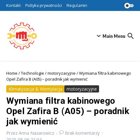
Przejdź do treści
Kontakt
Poltyka prywatności
Regulamin
Main Menu
Home
/
Technologie
/
motoryzacyjne
/
Wymiana filtra kabinowego
Opel Zafira B (A05) – poradnik jak wymienić
Klimatyzacja & Wentylacja
motoryzacyjne
Wymiana filtra kabinowego
Opel Zafira B (A05) – poradnik
jak wymienić
Przez
Anna Nazarowicz
Brak komentarzy
2025-08-06
21:04