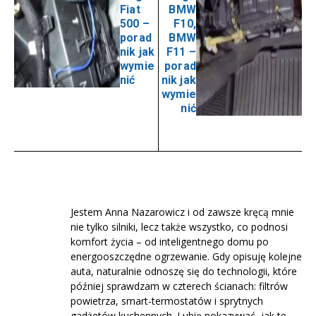
Fiat
BMW
500 –
F10,
porad
BMW
nik jak
F11 –
wymie
porad
nić
nik jak
wymie
nić
Jestem Anna Nazarowicz i od zawsze kręcą mnie
nie tylko silniki, lecz także wszystko, co podnosi
komfort życia – od inteligentnego domu po
energooszczędne ogrzewanie. Gdy opisuję kolejne
auta, naturalnie odnoszę się do technologii, które
później sprawdzam w czterech ścianach: filtrów
powietrza, smart-termostatów i sprytnych
gadżetów kuchennych. Lubię pokazywać, jak te