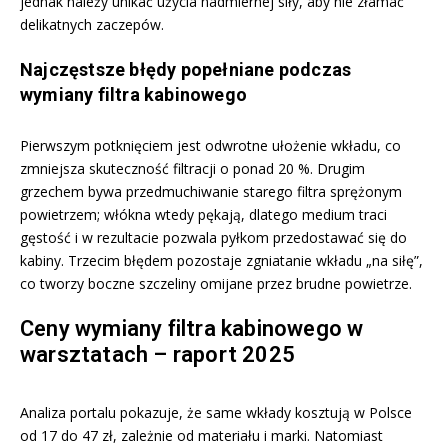
jednak należy unikać użycia nadmiernej siły, aby nie złamać
delikatnych zaczepów.
Najczęstsze błędy popełniane podczas
wymiany filtra kabinowego
Pierwszym potknięciem jest odwrotne ułożenie wkładu, co
zmniejsza skuteczność filtracji o ponad 20 %. Drugim
grzechem bywa przedmuchiwanie starego filtra sprężonym
powietrzem; włókna wtedy pękają, dlatego medium traci
gęstość i w rezultacie pozwala pyłkom przedostawać się do
kabiny. Trzecim błędem pozostaje zgniatanie wkładu „na siłę”,
co tworzy boczne szczeliny omijane przez brudne powietrze.
Ceny wymiany filtra kabinowego w
warsztatach – raport 2025
Analiza portalu pokazuje, że same wkłady kosztują w Polsce
od 17 do 47 zł, zależnie od materiału i marki. Natomiast